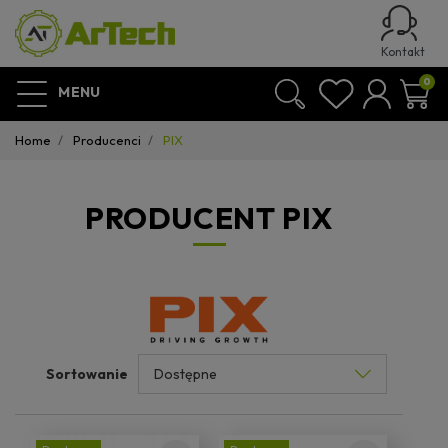
Kontakt
0
MENU
Home
Producenci
PIX
PRODUCENT PIX
Sortowanie