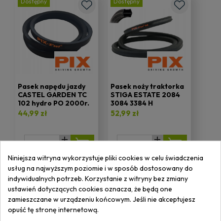
Dostępny
Dostępny
Pasek napędu jazdy
Pasek noży traktorka
CASTEL GARDEN TC
STIGA ESTATE 2084
102 hydro PO 2000r.
3084 3384 H
35062001/0 2486MM
44,99 zł
52,99 zł
Niniejsza witryna wykorzystuje pliki cookies w celu świadczenia
usług na najwyższym poziomie i w sposób dostosowany do
indywidualnych potrzeb. Korzystanie z witryny bez zmiany
ustawień dotyczących cookies oznacza, że będą one
zamieszczane w urządzeniu końcowym. Jeśli nie akceptujesz
opuść tę stronę internetową.