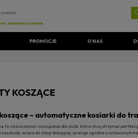
nie zaawansowane
PROMOCJE
O NAS
D
TY KOSZĄCE
koszące – automatyczne kosiarki do tr
e to nowoczesne rozwiązanie dla osób, które chcą utrzymać perfekcyj
przeszkody, wraca do stacji dokującej i pracuje zgodnie z ustawionym