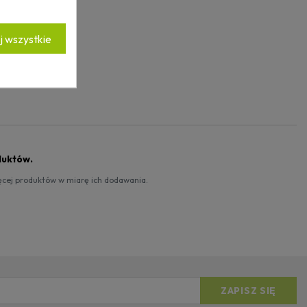
 wszystkie
duktów.
ięcej produktów w miarę ich dodawania.