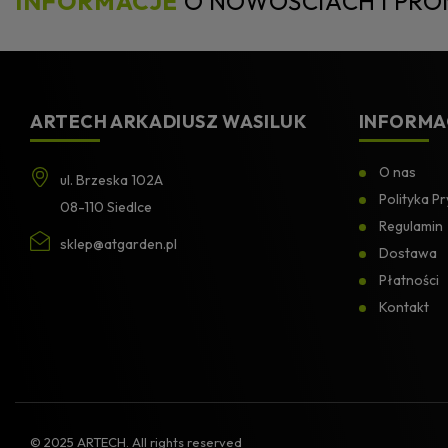
INFORMACJE
O NOWOŚCIACH I PR
ARTECH ARKADIUSZ WASILUK
INFORMA
O nas
ul. Brzeska 102A
Polityka P
08-110 Siedlce
Regulamin
sklep@atgarden.pl
Dostawa
Płatności
Kontakt
© 2025 ARTECH. All rights reserved