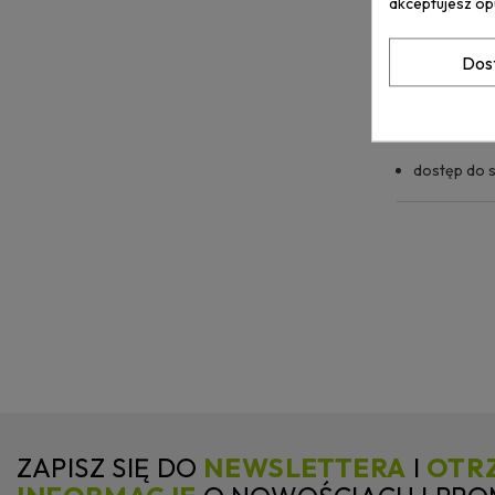
akceptujesz op
nachylenie 
Dos
liczbę stre
obecność w
dostęp do 
ZAPISZ SIĘ DO
NEWSLETTERA
I
OTR