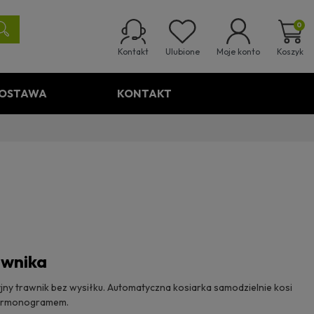
0
Ulubione
Koszyk
Kontakt
Moje konto
OSTAWA
KONTAKT
awnika
ny trawnik bez wysiłku. Automatyczna kosiarka samodzielnie kosi
 harmonogramem.