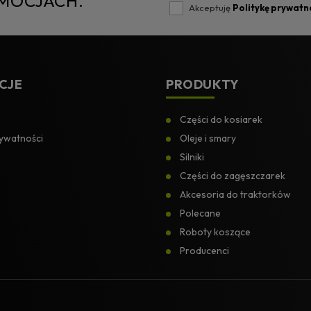
OMOCJACH.
Akceptuję
Politykę prywatn
CJE
PRODUKTY
Części do kosiarek
rywatności
Oleje i smary
Silniki
Części do zagęszczarek
Akcesoria do traktorków
Polecane
Roboty koszące
Producenci