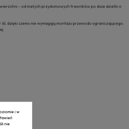
wierzchni – od małych przydomowych trawników po duże działki o
AI, dzięki czemu nie wymagają montażu przewodu ograniczającego.
ej.
oziomie i w
stawień
li nie