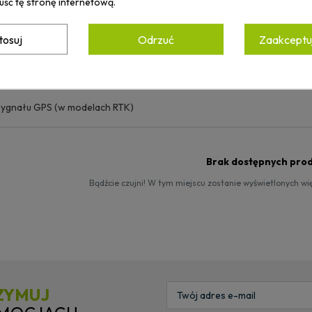
uść tę stronę internetową.
terenu
tosuj
Odrzuć
Zaakceptuj
f koszenia
ąskich przejść
sygnału GPS (w modelach RTK)
Brak dostępnych pro
Bądźcie czujni! W tym miejscu zostanie wyświetlonych w
ZYMUJ