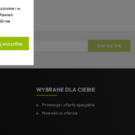
oziomie i w
stawień
li nie
 wszystkie
ości.
*
WYBRANE DLA CIEBIE
Promocje i oferty specjalne
Nowości w ofercie