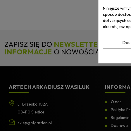
Niniejsza witry
sposób dostoso
dotyczących co
akceptujesz op
Dos
ZAPISZ SIĘ DO
NEWSLETTERA
I
OTR
INFORMACJE
O NOWOŚCIACH I PR
ARTECH ARKADIUSZ WASILUK
INFORMA
O nas
ul. Brzeska 102A
Polityka P
08-110 Siedlce
Regulamin
sklep@atgarden.pl
Dostawa