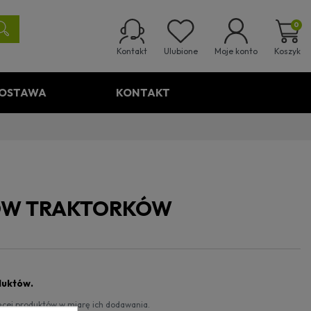
0
Ulubione
Koszyk
Kontakt
Moje konto
OSTAWA
KONTAKT
GÓW TRAKTORKÓW
duktów.
ięcej produktów w miarę ich dodawania.