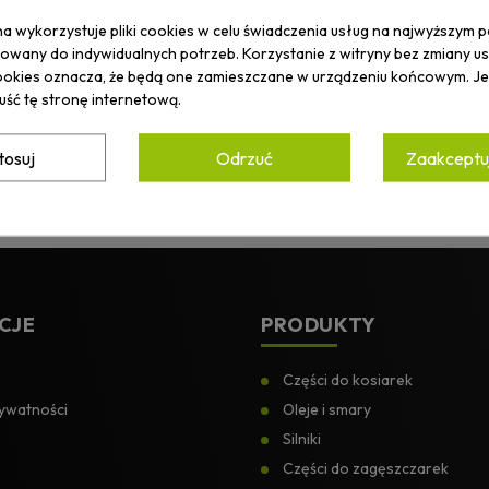
na wykorzystuje pliki cookies w celu świadczenia usług na najwyższym p
wany do indywidualnych potrzeb. Korzystanie z witryny bez zmiany u
okies oznacza, że będą one zamieszczane w urządzeniu końcowym. Jeś
uść tę stronę internetową.
tosuj
Odrzuć
Zaakceptuj
ZYMUJ
OMOCJACH.
Akceptuję
Politykę prywatn
CJE
PRODUKTY
Części do kosiarek
rywatności
Oleje i smary
Silniki
Części do zagęszczarek