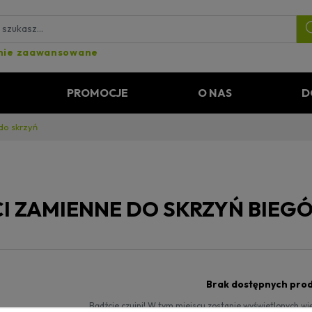
nie zaawansowane
PROMOCJE
O NAS
D
do skrzyń
CI ZAMIENNE DO SKRZYŃ BIE
Brak dostępnych pro
Bądźcie czujni! W tym miejscu zostanie wyświetlonych w