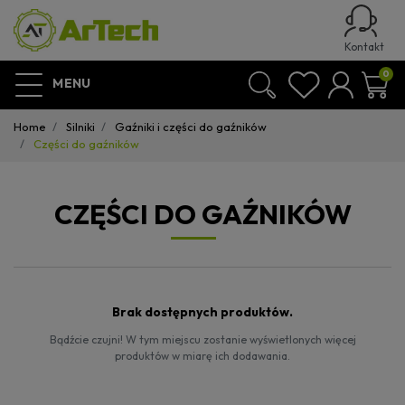
Kontakt
0
MENU
Home
Silniki
Gaźniki i części do gaźników
Części do gaźników
CZĘŚCI DO GAŹNIKÓW
Brak dostępnych produktów.
Bądźcie czujni! W tym miejscu zostanie wyświetlonych więcej
produktów w miarę ich dodawania.