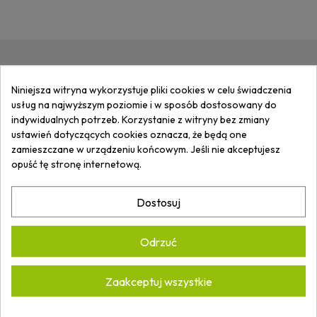
ZAPISZ SIĘ DO
NEWSLETTERA
I
Niniejsza witryna wykorzystuje pliki cookies w celu świadczenia
OTRZYMUJ
INFORMACJE
O
usług na najwyższym poziomie i w sposób dostosowany do
NOWOŚCIACH I PROMOCJACH.
indywidualnych potrzeb. Korzystanie z witryny bez zmiany
ustawień dotyczących cookies oznacza, że będą one
zamieszczane w urządzeniu końcowym. Jeśli nie akceptujesz
opuść tę stronę internetową.
Akceptuję
Politykę prywatności.
*
Dostosuj
Odrzuć
Zaakceptuj wszystkie
ARTECH ARKADIUSZ WASILUK