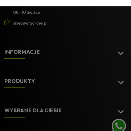
ul. Brzeska 102A
08-110 Siedlce
sklep@atgarden.pl

INFORMACJE

PRODUKTY

WYBRANE DLA CIEBIE