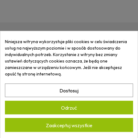
ZAPISZ SIĘ DO
NEWSLETTERA
I
Niniejsza witryna wykorzystuje pliki cookies w celu świadczenia
usług na najwyższym poziomie i w sposób dostosowany do
OTRZYMUJ
INFORMACJE
O
indywidualnych potrzeb. Korzystanie z witryny bez zmiany
NOWOŚCIACH I PROMOCJACH.
ustawień dotyczących cookies oznacza, że będą one
zamieszczane w urządzeniu końcowym. Jeśli nie akceptujesz
opuść tę stronę internetową.
Akceptuję
Politykę prywatności.
Dostosuj
*
Odrzuć
Zaakceptuj wszystkie
ARTECH ARKADIUSZ WASILUK