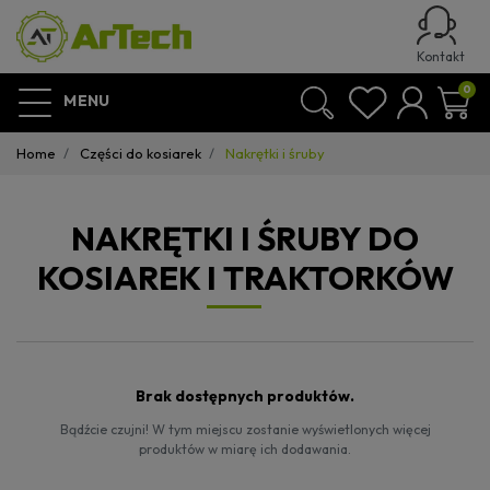
Kontakt
0
MENU
Home
Części do kosiarek
Nakrętki i śruby
NAKRĘTKI I ŚRUBY DO
KOSIAREK I TRAKTORKÓW
Brak dostępnych produktów.
Bądźcie czujni! W tym miejscu zostanie wyświetlonych więcej
produktów w miarę ich dodawania.