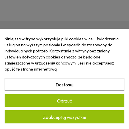
ZAPISZ SIĘ DO
NEWSLETTERA
I
Niniejsza witryna wykorzystuje pliki cookies w celu świadczenia
usług na najwyższym poziomie i w sposób dostosowany do
OTRZYMUJ
INFORMACJE
O
indywidualnych potrzeb. Korzystanie z witryny bez zmiany
NOWOŚCIACH I PROMOCJACH.
ustawień dotyczących cookies oznacza, że będą one
zamieszczane w urządzeniu końcowym. Jeśli nie akceptujesz
opuść tę stronę internetową.
Akceptuję
Politykę prywatności.
Dostosuj
*
Odrzuć
Zaakceptuj wszystkie
ARTECH ARKADIUSZ WASILUK