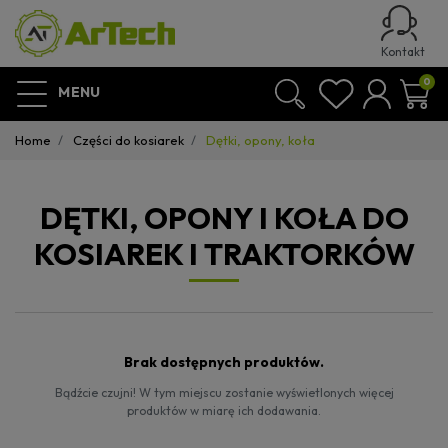
Kontakt
0
MENU
Home
Części do kosiarek
Dętki, opony, koła
DĘTKI, OPONY I KOŁA DO
KOSIAREK I TRAKTORKÓW
Brak dostępnych produktów.
Bądźcie czujni! W tym miejscu zostanie wyświetlonych więcej
produktów w miarę ich dodawania.