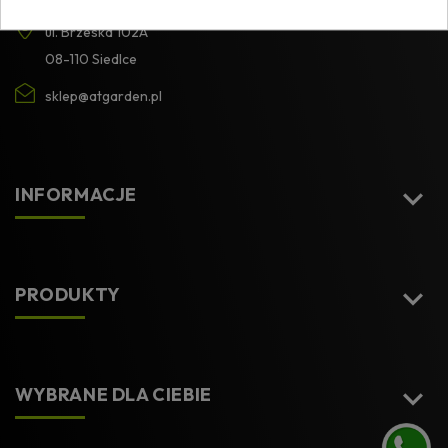
ul. Brzeska 102A
08-110 Siedlce
sklep@atgarden.pl

INFORMACJE

PRODUKTY

WYBRANE DLA CIEBIE