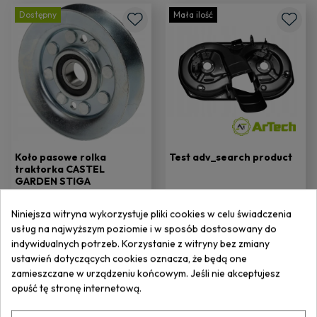
Dostępny
Mała ilość
Koło pasowe rolka
Test adv_search product
traktorka CASTEL
GARDEN STIGA
125601555/0
23,84 zł
1 217,70 zł
26,49 zł
Najniższa cena z 30 dni
Niniejsza witryna wykorzystuje pliki cookies w celu świadczenia
przed obniżką: 19,39 zł
usług na najwyższym poziomie i w sposób dostosowany do
indywidualnych potrzeb. Korzystanie z witryny bez zmiany
ustawień dotyczących cookies oznacza, że będą one
zamieszczane w urządzeniu końcowym. Jeśli nie akceptujesz
opuść tę stronę internetową.