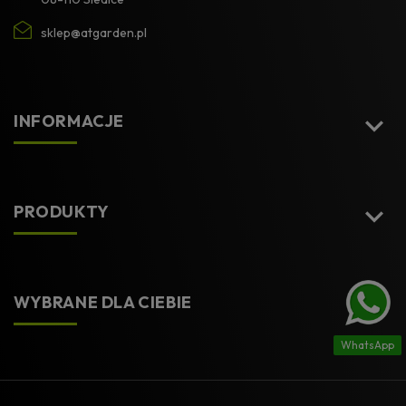
sklep@atgarden.pl

INFORMACJE

PRODUKTY

WYBRANE DLA CIEBIE
WhatsApp