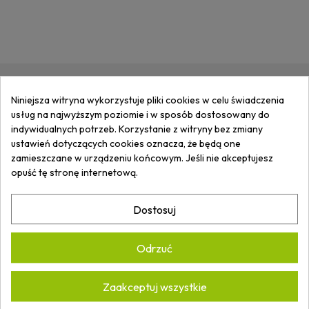
Niniejsza witryna wykorzystuje pliki cookies w celu świadczenia
ZAPISZ SIĘ DO
NEWSLETTERA
I
usług na najwyższym poziomie i w sposób dostosowany do
OTRZYMUJ
INFORMACJE
O
indywidualnych potrzeb. Korzystanie z witryny bez zmiany
NOWOŚCIACH I PROMOCJACH.
ustawień dotyczących cookies oznacza, że będą one
zamieszczane w urządzeniu końcowym. Jeśli nie akceptujesz
opuść tę stronę internetową.
Dostosuj
Akceptuję
Politykę prywatności.
*
Odrzuć
Zaakceptuj wszystkie
ARTECH ARKADIUSZ WASILUK