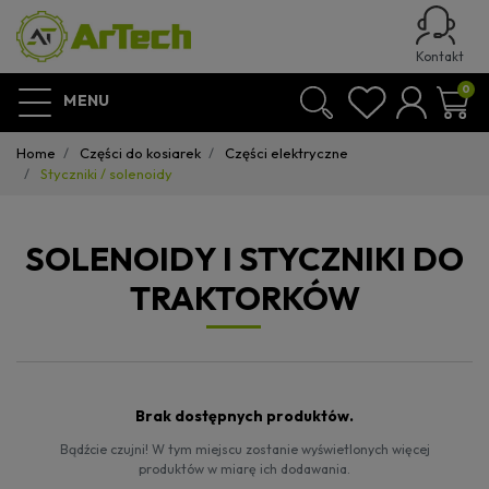
Kontakt
0
MENU
Home
Części do kosiarek
Części elektryczne
Styczniki / solenoidy
SOLENOIDY I STYCZNIKI DO
TRAKTORKÓW
Brak dostępnych produktów.
Bądźcie czujni! W tym miejscu zostanie wyświetlonych więcej
produktów w miarę ich dodawania.