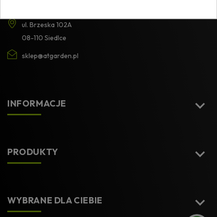
ul. Brzeska 102A
08-110 Siedlce
sklep@atgarden.pl

INFORMACJE

PRODUKTY

WYBRANE DLA CIEBIE