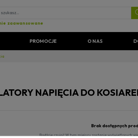
nie zaawansowane
PROMOCJE
O NAS
D
cia
ATORY NAPIĘCIA DO KOSIARE
Brak dostępnych pro
Bądźcie czujni! W tym miejscu zostanie wyświetlonych w