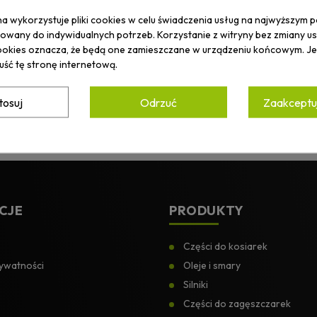
na wykorzystuje pliki cookies w celu świadczenia usług na najwyższym p
wany do indywidualnych potrzeb. Korzystanie z witryny bez zmiany u
okies oznacza, że będą one zamieszczane w urządzeniu końcowym. Jeś
uść tę stronę internetową.
tosuj
Odrzuć
Zaakceptuj
ZYMUJ
OMOCJACH.
Akceptuję
Politykę prywatn
CJE
PRODUKTY
Części do kosiarek
rywatności
Oleje i smary
Silniki
Części do zagęszczarek