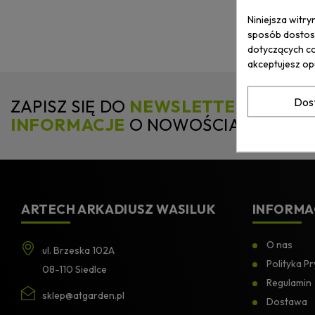
Niniejsza witry
sposób dostoso
dotyczących co
akceptujesz op
Dos
ZAPISZ SIĘ DO
NEWSLETTERA
I
OTR
INFORMACJE
O NOWOŚCIACH I PR
ARTECH ARKADIUSZ WASILUK
INFORMA
O nas
ul. Brzeska 102A
Polityka P
08-110 Siedlce
Regulamin
sklep@atgarden.pl
Dostawa