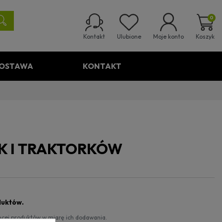
0
Ulubione
Koszyk
Kontakt
Moje konto
OSTAWA
KONTAKT
K I TRAKTORKÓW
duktów.
ięcej produktów w miarę ich dodawania.