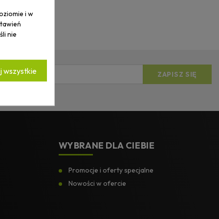
oziomie i w
stawień
li nie
 wszystkie
ości.
*
WYBRANE DLA CIEBIE
Promocje i oferty specjalne
Nowości w ofercie