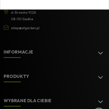
ul. Brzeska 102A
08-110 Siedlce
sklep@atgarden.pl

INFORMACJE

PRODUKTY

WYBRANE DLA CIEBIE