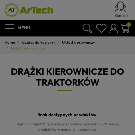
Kontakt
0
MENU
Home
Części do kosiarek
Układ kierowniczy
Drążki kierownicze
DRĄŻKI KIEROWNICZE DO
TRAKTORKÓW
Brak dostępnych produktów.
Bądźcie czujni! W tym miejscu zostanie wyświetlonych więcej
produktów w miarę ich dodawania.