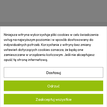
Niniejsza witryna wykorzystuje pliki cookies w celu świadczenia
ZAPISZ SIĘ DO
NEWSLETTERA
I
usług na najwyższym poziomie i w sposób dostosowany do
OTRZYMUJ
INFORMACJE
O
indywidualnych potrzeb. Korzystanie z witryny bez zmiany
NOWOŚCIACH I PROMOCJACH.
ustawień dotyczących cookies oznacza, że będą one
zamieszczane w urządzeniu końcowym. Jeśli nie akceptujesz
opuść tę stronę internetową.
Dostosuj
Akceptuję
Politykę prywatności.
*
Odrzuć
Zaakceptuj wszystkie
ARTECH ARKADIUSZ WASILUK