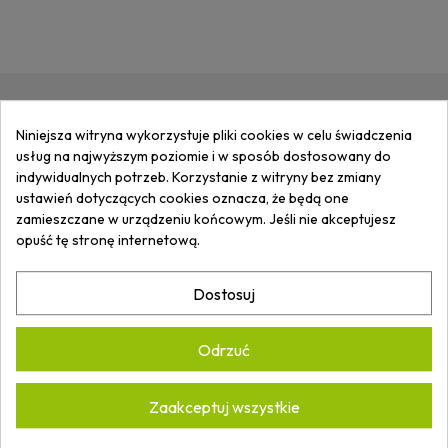
ZAPISZ SIĘ DO
NEWSLETTERA
I
Niniejsza witryna wykorzystuje pliki cookies w celu świadczenia
usług na najwyższym poziomie i w sposób dostosowany do
OTRZYMUJ
INFORMACJE
O
indywidualnych potrzeb. Korzystanie z witryny bez zmiany
NOWOŚCIACH I PROMOCJACH.
ustawień dotyczących cookies oznacza, że będą one
zamieszczane w urządzeniu końcowym. Jeśli nie akceptujesz
opuść tę stronę internetową.
Akceptuję
Politykę prywatności.
Dostosuj
*
Odrzuć
Zaakceptuj wszystkie
ARTECH ARKADIUSZ WASILUK