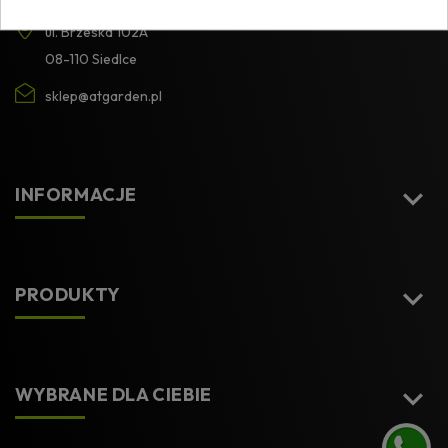
ul. Brzeska 102A
08-110 Siedlce
sklep@atgarden.pl

INFORMACJE

PRODUKTY

WYBRANE DLA CIEBIE