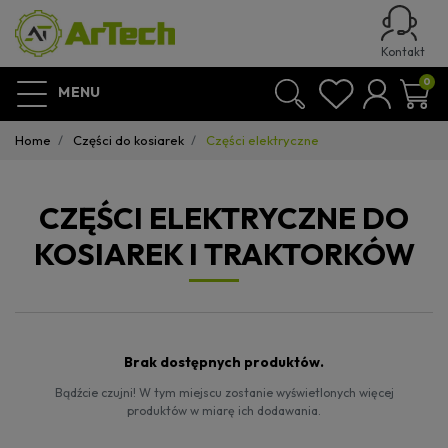
Kontakt
0
MENU
Home
Części do kosiarek
Części elektryczne
CZĘŚCI ELEKTRYCZNE DO
KOSIAREK I TRAKTORKÓW
Brak dostępnych produktów.
Bądźcie czujni! W tym miejscu zostanie wyświetlonych więcej
produktów w miarę ich dodawania.