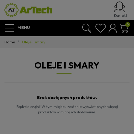
Kontakt
0
MENU
Home
Oleje i smary
OLEJE I SMARY
Brak dostępnych produktów.
Bądźcie czujni! W tym miejscu zostanie wyświetlonych więcej
produktów w miarę ich dodawania.