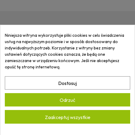
ZAPISZ SIĘ DO
NEWSLETTERA
I
Niniejsza witryna wykorzystuje pliki cookies w celu świadczenia
OTRZYMUJ
INFORMACJE
O
usług na najwyższym poziomie i w sposób dostosowany do
NOWOŚCIACH I PROMOCJACH.
indywidualnych potrzeb. Korzystanie z witryny bez zmiany
ustawień dotyczących cookies oznacza, że będą one
zamieszczane w urządzeniu końcowym. Jeśli nie akceptujesz
opuść tę stronę internetową.
Akceptuję
Politykę prywatności.
*
Dostosuj
Odrzuć
ARTECH ARKADIUSZ WASILUK
Zaakceptuj wszystkie
ul. Brzeska 102A