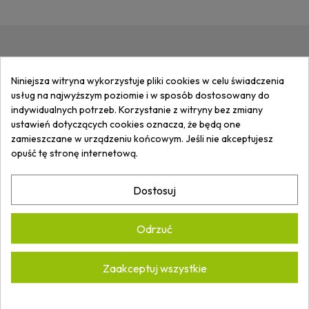
ZAPISZ SIĘ DO
NEWSLETTERA
I
Niniejsza witryna wykorzystuje pliki cookies w celu świadczenia
OTRZYMUJ
INFORMACJE
O
usług na najwyższym poziomie i w sposób dostosowany do
NOWOŚCIACH I PROMOCJACH.
indywidualnych potrzeb. Korzystanie z witryny bez zmiany
ustawień dotyczących cookies oznacza, że będą one
zamieszczane w urządzeniu końcowym. Jeśli nie akceptujesz
opuść tę stronę internetową.
Akceptuję
Politykę prywatności.
*
Dostosuj
Odrzuć
ARTECH ARKADIUSZ WASILUK
Zaakceptuj wszystkie
ul. Brzeska 102A