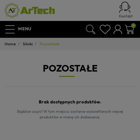
Kontakt
0
MENU
Home
Silniki
Pozostałe
POZOSTAŁE
Brak dostępnych produktów.
Bądźcie czujni! W tym miejscu zostanie wyświetlonych więcej
produktów w miarę ich dodawania.