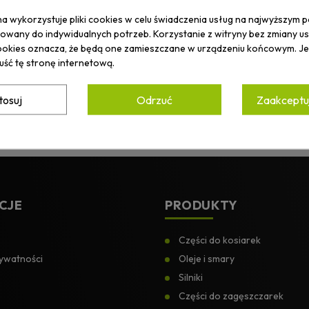
na wykorzystuje pliki cookies w celu świadczenia usług na najwyższym p
wany do indywidualnych potrzeb. Korzystanie z witryny bez zmiany u
okies oznacza, że będą one zamieszczane w urządzeniu końcowym. Jeś
uść tę stronę internetową.
tosuj
Odrzuć
Zaakceptuj
ZYMUJ
OMOCJACH.
Akceptuję
Politykę prywatn
CJE
PRODUKTY
Części do kosiarek
rywatności
Oleje i smary
Silniki
Części do zagęszczarek