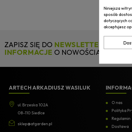
Niniejsza witry
sposób dostoso
dotyczących co
akceptujesz op
Dos
ZAPISZ SIĘ DO
NEWSLETTERA
I
OTR
INFORMACJE
O NOWOŚCIACH I PR
ARTECH ARKADIUSZ WASILUK
INFORMA
O nas
ul. Brzeska 102A
Polityka P
08-110 Siedlce
Regulamin
sklep@atgarden.pl
Dostawa