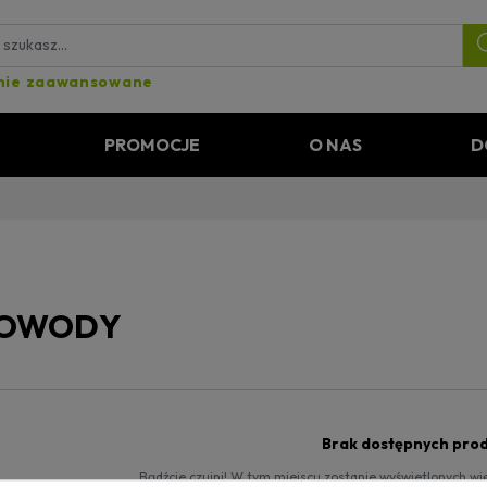
nie zaawansowane
PROMOCJE
O NAS
D
OWODY
Brak dostępnych pro
Bądźcie czujni! W tym miejscu zostanie wyświetlonych w