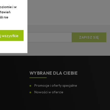
oziomie i w
stawień
li nie
 wszystkie
ości.
*
WYBRANE DLA CIEBIE
Promocje i oferty specjalne
Nowości w ofercie