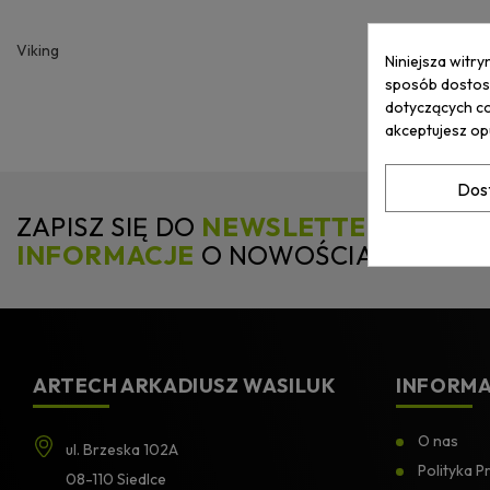
Viking
Niniejsza witry
sposób dostoso
dotyczących co
akceptujesz op
Dos
ZAPISZ SIĘ DO
NEWSLETTERA
I
OTR
INFORMACJE
O NOWOŚCIACH I PR
ARTECH ARKADIUSZ WASILUK
INFORMA
O nas
ul. Brzeska 102A
Polityka P
08-110 Siedlce