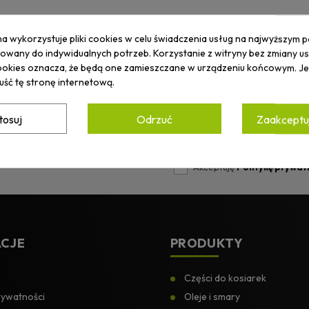
na wykorzystuje pliki cookies w celu świadczenia usług na najwyższym p
wany do indywidualnych potrzeb. Korzystanie z witryny bez zmiany u
okies oznacza, że będą one zamieszczane w urządzeniu końcowym. Jeś
uść tę stronę internetową.
tosuj
Odrzuć
Zaakceptuj
ZYMUJ
OMOCJACH.
Akceptuję
Politykę prywat
CJE
PRODUKTY
Części do kosiarek
rywatności
Oleje i smary