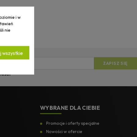
oziomie i w
stawień
li nie
 wszystkie
ności.
*
WYBRANE DLA CIEBIE
Promocje i oferty specjalne
Nowości w ofercie