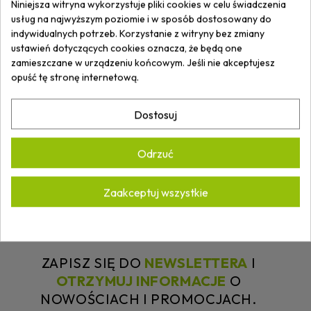
Niniejsza witryna wykorzystuje pliki cookies w celu świadczenia
usług na najwyższym poziomie i w sposób dostosowany do
Pasek traktorka pas
Silnik LONCIN LC1P92F
indywidualnych potrzeb. Korzystanie z witryny bez zmiany
napęd noży HONDA HF
12,5KM 12,5HP do
ustawień dotyczących cookies oznacza, że będą one
2213 2216 2218 2417
traktorka pompa oleju
zamieszczane w urządzeniu końcowym. Jeśli nie akceptujesz
TC102 35065600
452CC 25,4MM
74,99 zł
1 331,10 zł
1 479,00 zł
opuść tę stronę internetową.
Najniższa cena z 30 dni
przed obniżką: 1 082,20 zł
Dostosuj
Odrzuć
Zaakceptuj wszystkie
ZAPISZ SIĘ DO
NEWSLETTERA
I
OTRZYMUJ
INFORMACJE
O
NOWOŚCIACH I PROMOCJACH.