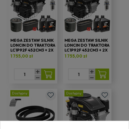
MEGA ZESTAW SILNIK
MEGA ZESTAW SILNIK
LONCIN DO TRAKTORA
LONCIN DO TRAKTORA
LC1P92F 452CM3 + 2X
LC1P92F 452CM3 + 2X
OLEJ 1,4L + FILTR
OLEJ 1,4L + FILTR
1 755,00 zł
1 755,00 zł
Dostępny
Dostępny